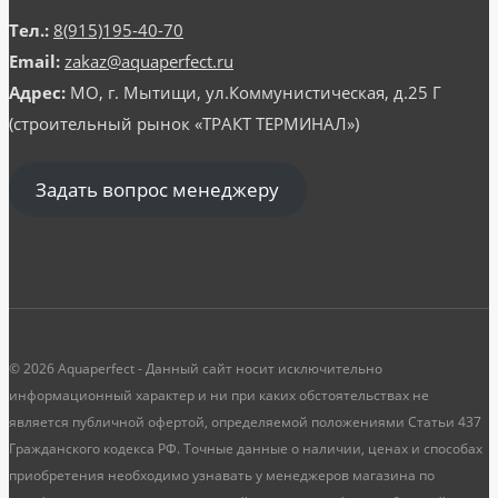
Тел.:
8(915)195-40-70
Email:
zakaz@aquaperfect.ru
Адрес:
МО, г. Мытищи, ул.Коммунистическая, д.25 Г
(строительный рынок «ТРАКТ ТЕРМИНАЛ»)
Задать вопрос менеджеру
© 2026 Aquaperfect - Данный сайт носит исключительно
информационный характер и ни при каких обстоятельствах не
является публичной офертой, определяемой положениями Статьи 437
Гражданского кодекса РФ. Точные данные о наличии, ценах и способах
приобретения необходимо узнавать у менеджеров магазина по