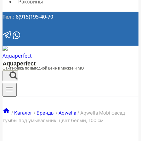
Раковины
Тел.:
8(915)195-40-70
Aquaperfect
Сантехника по выгодной цене в Москве и МО
/
Каталог
/
Бренды
/
Aqwella
/
Aqwella Mobi фасад
тумбы под умывальник, цвет белый, 100 см