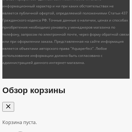
информационный характер и ни при каких обстоятельствах не
является публичной офертой, определяемой положениями Статьи 437
Гражданского кодекса РФ. Точные данные о наличии, ценах и способах
приобретения необходимо узнавать у менеджеров магазина по
телефону, запросом по электронной почте, через форму обратной связи
или при оформлении заказа. Представленная на сайте информация
является объектами авторского права "Aquaperfect". Любое
использование информации должно быть согласовано с
администрацией данного интернет-магазина.
Обзор корзины
Корзина пуста.