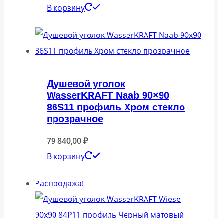
В корзину
Душевой уголок
WasserKRAFT Naab 90×90
86S11 профиль Хром стекло
прозрачное
79 840,00
₽
В корзину
Распродажа!