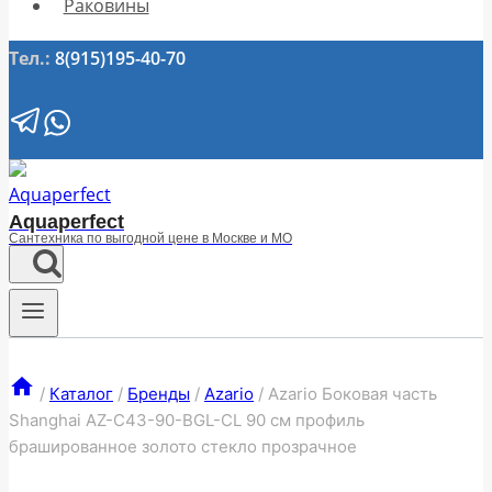
Раковины
Тел.:
8(915)195-40-70
Aquaperfect
Сантехника по выгодной цене в Москве и МО
/
Каталог
/
Бренды
/
Azario
/
Azario Боковая часть
Shanghai AZ-C43-90-BGL-CL 90 см профиль
брашированное золото стекло прозрачное