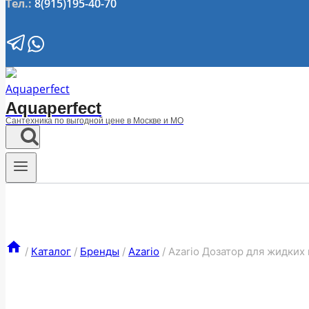
Тел.:
8(915)195-40-70
Aquaperfect
Сантехника по выгодной цене в Москве и МО
/
Каталог
/
Бренды
/
Azario
/
Azario Дозатор для жидких