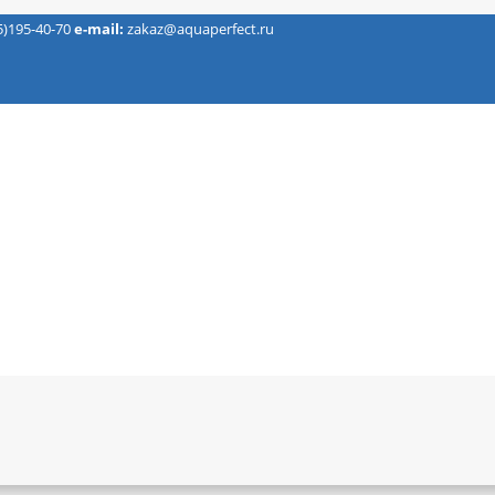
5)195-40-70
e-mail:
zakaz@aquaperfect.ru