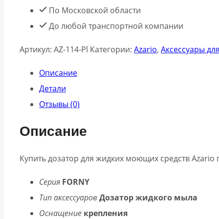
жидких
По Московской области
моющих
До любой транспортной компании
средств
Артикул:
AZ-114-Pl
Категории:
Azario
,
Аксессуары дл
AZ-
114-
Описание
Pl
Детали
врезной,
Отзывы (0)
250ml,
Описание
латунь
Купить дозатор для жидких моющих средств Azario п
Серия
FORNY
Тип аксессуаров
Дозатор жидкого мыла
Оснащение
крепления