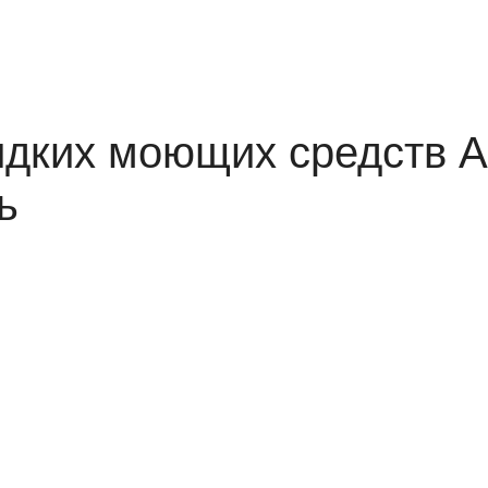
идких моющих средств A
ь