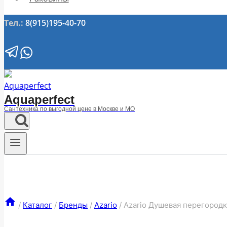
Тел.:
8(915)195-40-70
Aquaperfect
Сантехника по выгодной цене в Москве и МО
/
Каталог
/
Бренды
/
Azario
/
Azario Душевая перегородк