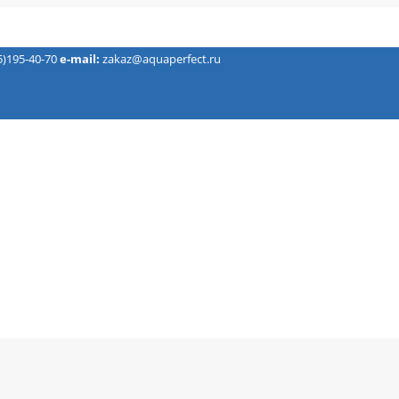
5)195-40-70
e-mail:
zakaz@aquaperfect.ru