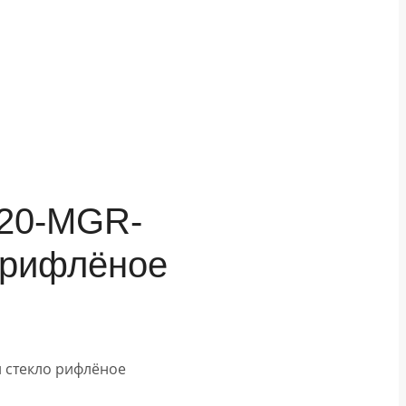
120-MGR-
 рифлёное
й стекло рифлёное