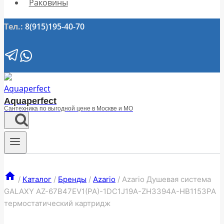
Раковины
Тел.:
8(915)195-40-70
Aquaperfect
Сантехника по выгодной цене в Москве и МО
/
Каталог
/
Бренды
/
Azario
/
Azario Душевая система
GALAXY AZ-67B47EV1(PA)-1DC1J19A-ZH3394A-HB1153PA
термостатический картридж