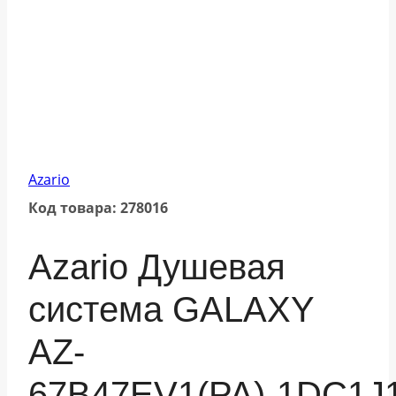
Azario
Код товара: 278016
Azario Душевая
система GALAXY
AZ-
67B47EV1(PA)-1DC1J