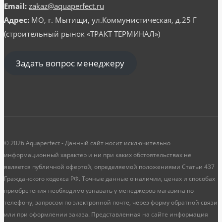
Email:
zakaz@aquaperfect.ru
Адрес:
МО, г. Мытищи, ул.Коммунистическая, д.25 Г
(строительный рынок «ТРАКТ ТЕРМИНАЛ»)
Задать вопрос менеджеру
© 2026 Aquaperfect - Данный сайт носит исключительно
информационный характер и ни при каких обстоятельствах не
является публичной офертой, определяемой положениями Статьи 437
Гражданского кодекса РФ. Точные данные о наличии, ценах и способах
приобретения необходимо узнавать у менеджеров магазина по
телефону, запросом по электронной почте, через форму обратной связи
или при оформлении заказа. Представленная на сайте информация