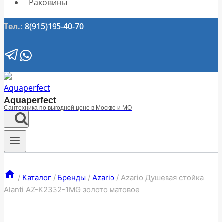
Раковины
Тел.:
8(915)195-40-70
Aquaperfect
Сантехника по выгодной цене в Москве и МО
/
Каталог
/
Бренды
/
Azario
/
Azario Душевая стойка
Alanti AZ-K2332-1MG золото матовое