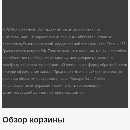
© 2026 Aquaperfect - Данный сайт носит исключительно
информационный характер и ни при каких обстоятельствах не
является публичной офертой, определяемой положениями Статьи 437
Гражданского кодекса РФ. Точные данные о наличии, ценах и способах
приобретения необходимо узнавать у менеджеров магазина по
телефону, запросом по электронной почте, через форму обратной связи
или при оформлении заказа. Представленная на сайте информация
является объектами авторского права "Aquaperfect". Любое
использование информации должно быть согласовано с
администрацией данного интернет-магазина.
Обзор корзины