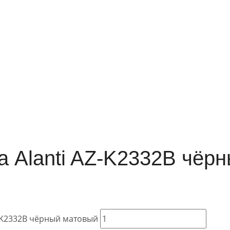
а Alanti AZ-K2332B чёр
Z-K2332B чёрный матовый