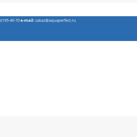
5)195-40-70
e-mail:
zakaz@aquaperfect.ru