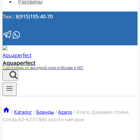
Раковины
Тел.:
8(915)195-40-70
Aquaperfect
Сантехника по выгодной цене в Москве и МО
/
Каталог
/
Бренды
/
Azario
/
Azario Душевая стойка
Conda AZ-K2311MG золото матовое