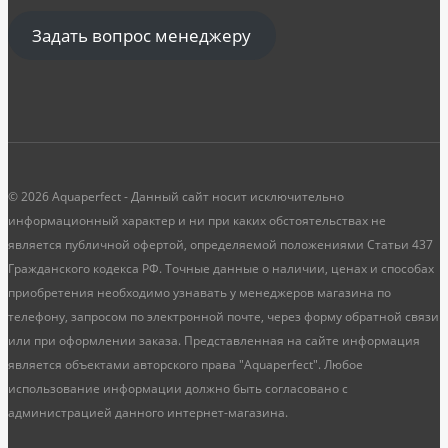
Задать вопрос менеджеру
© 2026 Aquaperfect - Данный сайт носит исключительно
информационный характер и ни при каких обстоятельствах не
является публичной офертой, определяемой положениями Статьи 437
Гражданского кодекса РФ. Точные данные о наличии, ценах и способах
приобретения необходимо узнавать у менеджеров магазина по
телефону, запросом по электронной почте, через форму обратной связи
или при оформлении заказа. Представленная на сайте информация
является объектами авторского права "Aquaperfect". Любое
использование информации должно быть согласовано с
администрацией данного интернет-магазина.