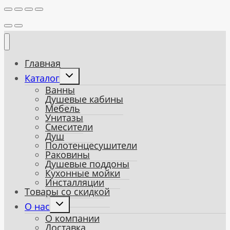
Главная
Toggle
Каталог
child
Ванны
menu
Душевые кабины
Мебель
Унитазы
Смесители
Душ
Полотенцесушители
Раковины
Душевые поддоны
Кухонные мойки
Инсталляции
Товары со скидкой
Toggle
О нас
child
О компании
menu
Доставка