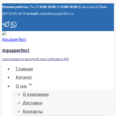
Перейти
Режим работы:
Пн-Пт:
9:00-18:00
Сб:
9:00-16:00
Вс:выходной
Тел.:
8(915)195-40-70
e-mail:
zakaz@aquaperfect.ru
к
содержимому
Aquaperfect
Сантехника по выгодной цене в Москве и МО
Главная
Каталог
О нас
О компании
Доставка
Контакты