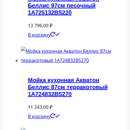
Беллис 97см песочный
1A725132BS220
13 796,00
₽
В корзину
Мойка кухонная Акватон
Беллис 87см терракотовый
1A724832BS270
11 243,00
₽
В корзину