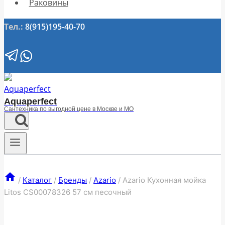
Раковины
Тел.:
8(915)195-40-70
Aquaperfect
Сантехника по выгодной цене в Москве и МО
/
Каталог
/
Бренды
/
Azario
/
Azario Кухонная мойка
Litos CS00078326 57 см песочный