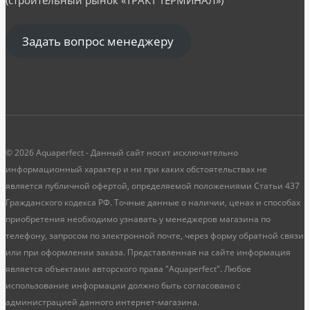
Задать вопрос менеджеру
© 2026 Aquaperfect - Данный сайт носит исключительно
информационный характер и ни при каких обстоятельствах не
является публичной офертой, определяемой положениями Статьи 437
Гражданского кодекса РФ. Точные данные о наличии, ценах и способах
приобретения необходимо узнавать у менеджеров магазина по
телефону, запросом по электронной почте, через форму обратной связи
или при оформлении заказа. Представленная на сайте информация
является объектами авторского права "Aquaperfect". Любое
использование информации должно быть согласовано с
администрацией данного интернет-магазина.