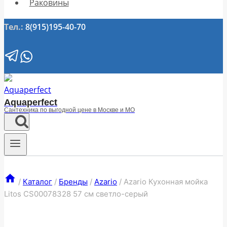
Раковины
Тел.:
8(915)195-40-70
Aquaperfect
Сантехника по выгодной цене в Москве и МО
/
Каталог
/
Бренды
/
Azario
/
Azario Кухонная мойка
Litos CS00078328 57 см светло-серый