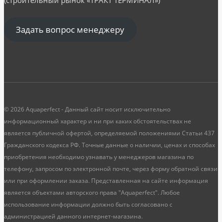
Задать вопрос менеджеру
© 2026 Aquaperfect - Данный сайт носит исключительно
информационный характер и ни при каких обстоятельствах не
является публичной офертой, определяемой положениями Статьи 437
Гражданского кодекса РФ. Точные данные о наличии, ценах и способах
приобретения необходимо узнавать у менеджеров магазина по
телефону, запросом по электронной почте, через форму обратной связи
или при оформлении заказа. Представленная на сайте информация
является объектами авторского права "Aquaperfect". Любое
использование информации должно быть согласовано с
администрацией данного интернет-магазина.