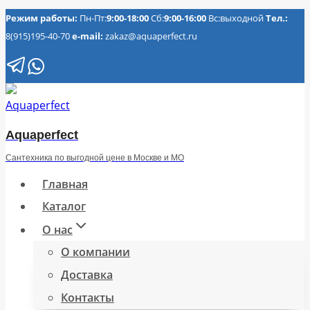
Перейти
Режим работы:
Пн-Пт:
9:00-18:00
Сб:
9:00-16:00
Вс:выходной
Тел.:
8(915)195-40-70
e-mail:
zakaz@aquaperfect.ru
к
содержимому
Aquaperfect
Сантехника по выгодной цене в Москве и МО
Главная
Каталог
О нас
О компании
Доставка
Контакты