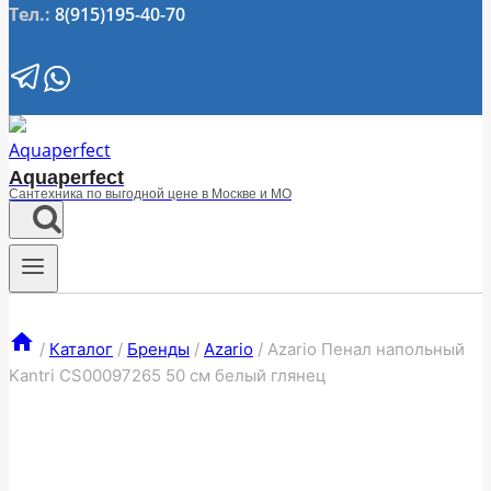
Тел.:
8(915)195-40-70
Aquaperfect
Сантехника по выгодной цене в Москве и МО
/
Каталог
/
Бренды
/
Azario
/
Azario Пенал напольный
Kantri CS00097265 50 см белый глянец