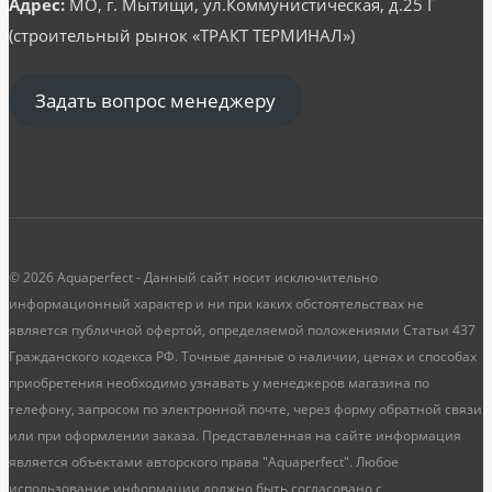
Адрес:
МО, г. Мытищи, ул.Коммунистическая, д.25 Г
(строительный рынок «ТРАКТ ТЕРМИНАЛ»)
Задать вопрос менеджеру
© 2026 Aquaperfect - Данный сайт носит исключительно
информационный характер и ни при каких обстоятельствах не
является публичной офертой, определяемой положениями Статьи 437
Гражданского кодекса РФ. Точные данные о наличии, ценах и способах
приобретения необходимо узнавать у менеджеров магазина по
телефону, запросом по электронной почте, через форму обратной связи
или при оформлении заказа. Представленная на сайте информация
является объектами авторского права "Aquaperfect". Любое
использование информации должно быть согласовано с