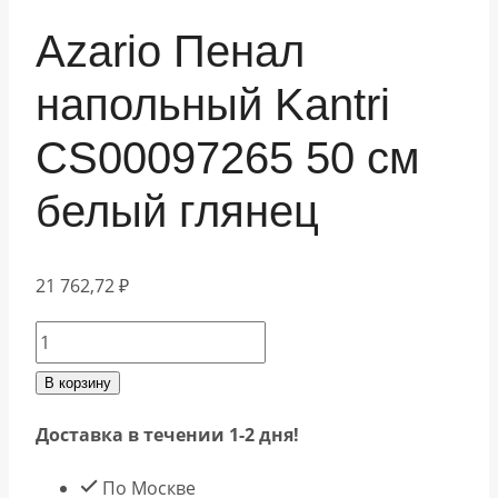
Azario Пенал
напольный Kantri
CS00097265 50 см
белый глянец
21 762,72
₽
Количество
товара
В корзину
Azario
Доставка в течении 1-2 дня!
Пенал
напольный
По Москве