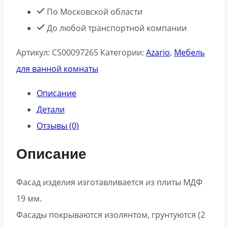
Kantri
По Московской области
CS00097265
До любой транспортной компании
50
Артикул:
CS00097265
Категории:
Azario
,
Мебель
см
для ванной комнаты
белый
глянец
Описание
Детали
Отзывы (0)
Описание
Фасад изделия изготавливается из плиты МДФ
19 мм.
Фасады покрываются изолянтом, грунтуются (2