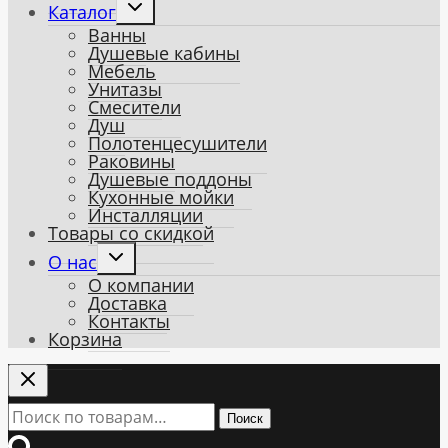
Toggle
Каталог
child
Ванны
menu
Душевые кабины
Мебель
Унитазы
Смесители
Душ
Полотенцесушители
Раковины
Душевые поддоны
Кухонные мойки
Инсталляции
Товары со скидкой
Toggle
О нас
child
О компании
menu
Доставка
Контакты
Корзина
Искать:
Поиск