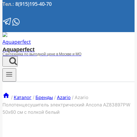
Тел.:
8(915)195-40-70
Aquaperfect
Сантехника по выгодной цене в Москве и МО
/
Каталог
/
Бренды
/
Azario
/
Azario
Полотенцесушитель электрический Ancona AZ83897PW
50х60 см с полкой белый