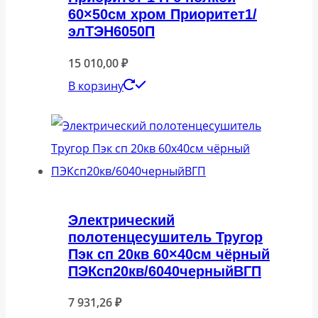
60×50см хром Приоритет1/
элТЭН6050П
15 010,00
₽
В корзину
Электрический
полотенцесушитель Тругор
Пэк сп 20кв 60×40см чёрный
ПЭКсп20кв/6040черныйВГП
7 931,26
₽