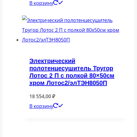
В корзину
Электрический
полотенцесушитель Тругор
Лотос 2 П с полкой 80×50см
хром Лотос2/элТЭН8050П
18 554,00
₽
В корзину