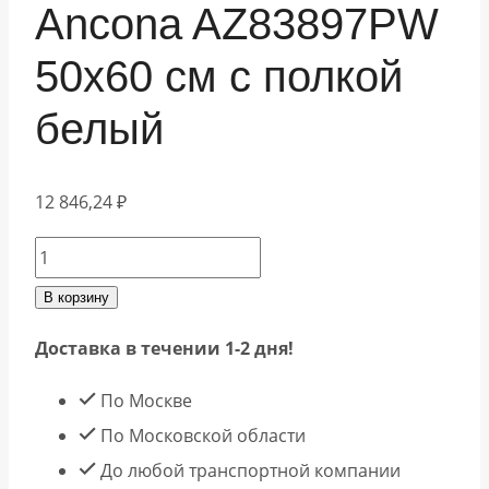
Ancona AZ83897PW
50х60 см с полкой
белый
12 846,24
₽
Количество
товара
В корзину
Azario
Доставка в течении 1-2 дня!
Полотенцесушитель
электрический
По Москве
Ancona
По Московской области
AZ83897PW
До любой транспортной компании