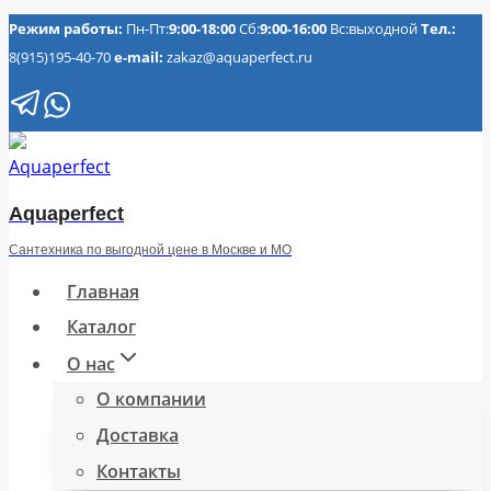
Перейти
Режим работы:
Пн-Пт:
9:00-18:00
Сб:
9:00-16:00
Вс:выходной
Тел.:
8(915)195-40-70
e-mail:
zakaz@aquaperfect.ru
к
содержимому
Aquaperfect
Сантехника по выгодной цене в Москве и МО
Главная
Каталог
О нас
О компании
Доставка
Контакты