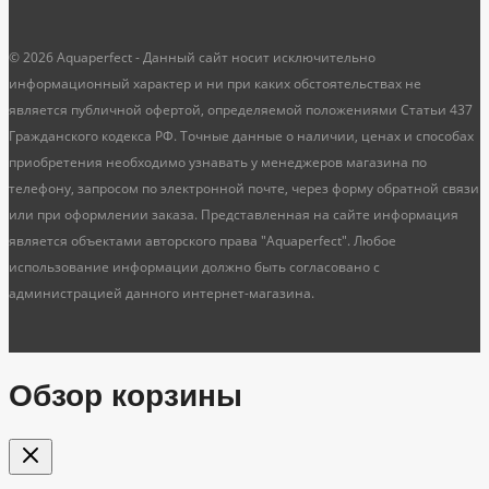
© 2026 Aquaperfect - Данный сайт носит исключительно
информационный характер и ни при каких обстоятельствах не
является публичной офертой, определяемой положениями Статьи 437
Гражданского кодекса РФ. Точные данные о наличии, ценах и способах
приобретения необходимо узнавать у менеджеров магазина по
телефону, запросом по электронной почте, через форму обратной связи
или при оформлении заказа. Представленная на сайте информация
является объектами авторского права "Aquaperfect". Любое
использование информации должно быть согласовано с
администрацией данного интернет-магазина.
Обзор корзины