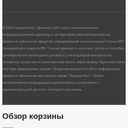
© 2026 Aquaperfect - Данный сайт носит исключительно
информационный характер и ни при каких обстоятельствах не
является публичной офертой, определяемой положениями Статьи 437
Гражданского кодекса РФ. Точные данные о наличии, ценах и способах
приобретения необходимо узнавать у менеджеров магазина по
телефону, запросом по электронной почте, через форму обратной связи
или при оформлении заказа. Представленная на сайте информация
является объектами авторского права "Aquaperfect". Любое
использование информации должно быть согласовано с
администрацией данного интернет-магазина.
Обзор корзины