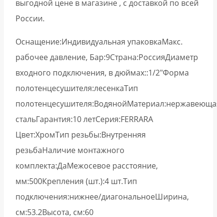
выгодной цене в магазине , с доставкой по всей
России.
Оснащение:Индивидуальная упаковкаМакс.
рабочее давление, Бар:9Страна:РоссияДиаметр
входного подключения, в дюймах::1/2″Форма
полотенцесушителя:лесенкаТип
полотенцесушителя:ВодянойМатериал:нержавеюща
стальГарантия:10 летСерия:FERRARA
Цвет:ХромТип резьбы:Внутренняя
резьбаНаличие монтажного
комплекта:ДаМежосевое расстояние,
мм:500Крепления (шт.):4 шт.Тип
подключения:нижнее/диагональноеШирина,
см:53.2Высота, см:60