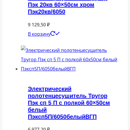
Пэк 20кв 60×50см хром
Пэк20кв/6050
9 129,50
₽
В корзину
Электрический
полотенцесушитель Тругор
Пэк сп 5 П с полкой 60×50см
белый
Пэксп5П/6050белыйВГП
6 977,20
₽