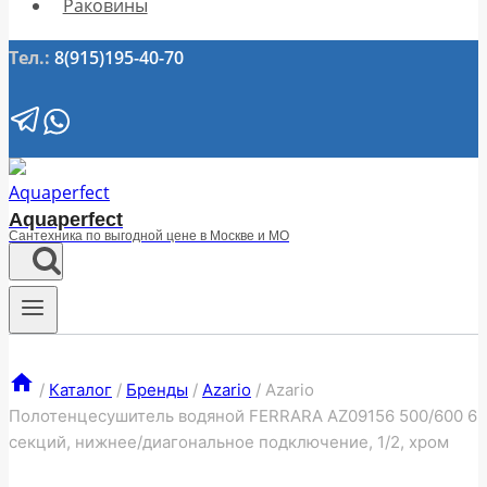
Раковины
Тел.:
8(915)195-40-70
Aquaperfect
Сантехника по выгодной цене в Москве и МО
/
Каталог
/
Бренды
/
Azario
/
Azario
Полотенцесушитель водяной FERRARA AZ09156 500/600 6
секций, нижнее/диагональное подключение, 1/2, хром