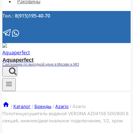
Раковины
Тел.:
8(915)195-40-70
Aquaperfect
Сантехника по выгодной цене в Москве и МО
/
Каталог
/
Бренды
/
Azario
/
Azario
Полотенцесушитель водяной VERONA AZ04158 500/800 6
секций, нижнее/диагональное подключение, 1/2, хром