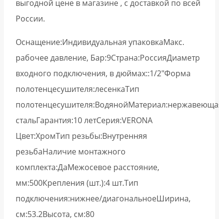
выгодной цене в магазине , с доставкой по всей
России.
Оснащение:Индивидуальная упаковкаМакс.
рабочее давление, Бар:9Страна:РоссияДиаметр
входного подключения, в дюймах::1/2″Форма
полотенцесушителя:лесенкаТип
полотенцесушителя:ВодянойМатериал:нержавеюща
стальГарантия:10 летСерия:VERONA
Цвет:ХромТип резьбы:Внутренняя
резьбаНаличие монтажного
комплекта:ДаМежосевое расстояние,
мм:500Крепления (шт.):4 шт.Тип
подключения:нижнее/диагональноеШирина,
см:53.2Высота, см:80