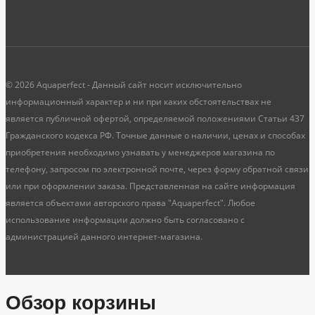
© 2026 Aquaperfect - Данный сайт носит исключительно
информационный характер и ни при каких обстоятельствах не
является публичной офертой, определяемой положениями Статьи 437
Гражданского кодекса РФ. Точные данные о наличии, ценах и способах
приобретения необходимо узнавать у менеджеров магазина по
телефону, запросом по электронной почте, через форму обратной связи
или при оформлении заказа. Представленная на сайте информация
является объектами авторского права "Aquaperfect". Любое
использование информации должно быть согласовано с
администрацией данного интернет-магазина.
Обзор корзины