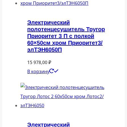
Электрический
полотенцесушитель Тругор
Приоритет 3 П с полкой
60×50см хром Приоритет3/
элТЭН6050П
15 978,00
₽
В корзину
Электрический