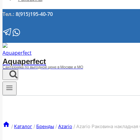
Тел.:
8(915)195-40-70
Aquaperfect
Сантехника по выгодной цене в Москве и МО
/
Каталог
/
Бренды
/
Azario
/
Azario Раковина накладная