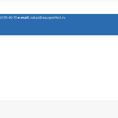
5)195-40-70
e-mail:
zakaz@aquaperfect.ru