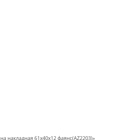
ина накладная 61х40х12 фаянс(AZ2203)»