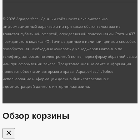
© 2026 Aquaperfect - Данный сайт носит исключительно
информационный характер и ни при каких обстоятельствах не
является публичной офертой, определяемой положениями Статьи 437
Гражданского кодекса РФ. Точные данные о наличии, ценах и способах
приобретения необходимо узнавать у менеджеров магазина по
телефону, запросом по электронной почте, через форму обратной связи
или при оформлении заказа. Представленная на сайте информация
является объектами авторского права "Aquaperfect". Любое
использование информации должно быть согласовано с
администрацией данного интернет-магазина.
Обзор корзины