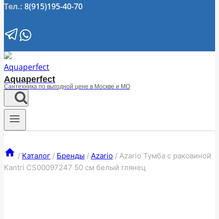
Тел.:
8(915)195-40-70
Aquaperfect
Сантехника по выгодной цене в Москве и МО
/
Каталог
/
Бренды
/
Azario
/
Azario Тумба с раковиной
Kantri CS00097247 50 см белый глянец