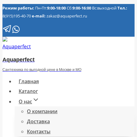
Перейти
Режим работы:
Пн-Пт:
9:00-18:00
Сб:
9:00-16:00
Вс:выходной
Тел.:
8(915)195-40-70
e-mail:
zakaz@aquaperfect.ru
к
содержимому
Aquaperfect
Сантехника по выгодной цене в Москве и МО
Главная
Каталог
О нас
О компании
Доставка
Контакты