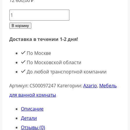
12 600,00
₽
Количество
товара
В корзину
Azario
Доставка в течении 1-2 дня!
Тумба
с
По Москве
раковиной
По Московской области
Kantri
До любой транспортной компании
CS00097247
Артикул:
CS00097247
Категории:
Azario
,
Мебель
50
для ванной комнаты
см
белый
Описание
глянец
Детали
Отзывы (0)