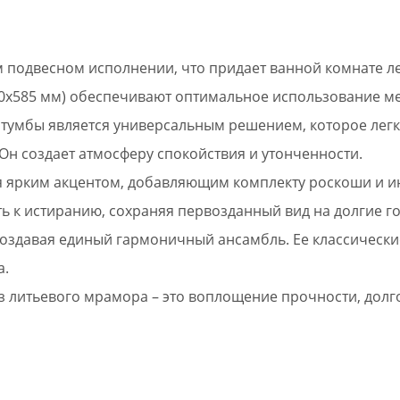
м подвесном исполнении, что придает ванной комнате ле
0х585 мм) обеспечивают оптимальное использование мес
 тумбы является универсальным решением, которое лег
Он создает атмосферу спокойствия и утонченности.
ся ярким акцентом, добавляющим комплекту роскоши и 
ь к истиранию, сохраняя первозданный вид на долгие г
 создавая единый гармоничный ансамбль. Ее классичес
а.
 литьевого мрамора – это воплощение прочности, долго