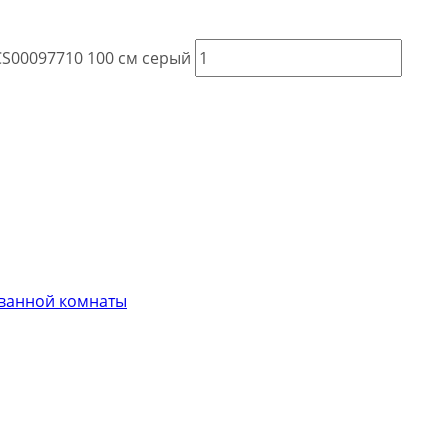
CS00097710 100 см серый
 ванной комнаты