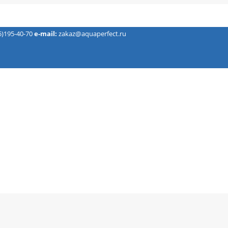
5)195-40-70
e-mail:
zakaz@aquaperfect.ru