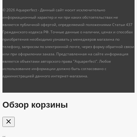
© 2026 Aquaperfect - Данный сайт носит исключительно
информационный характер и ни при каких обстоятельствах не
является публичной офертой, определяемой положениями Статьи 437
Гражданского кодекса РФ. Точные данные о наличии, ценах и способах
приобретения необходимо узнавать у менеджеров магазина по
телефону, запросом по электронной почте, через форму обратной связи
или при оформлении заказа. Представленная на сайте информация
является объектами авторского права "Aquaperfect". Любое
использование информации должно быть согласовано с
администрацией данного интернет-магазина.
Обзор корзины