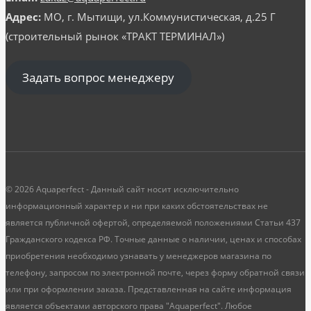
Адрес:
МО, г. Мытищи, ул.Коммунистическая, д.25 Г
(строительный рынок «ТРАКТ ТЕРМИНАЛ»)
Задать вопрос менеджеру
© 2026 Aquaperfect - Данный сайт носит исключительно
информационный характер и ни при каких обстоятельствах не
является публичной офертой, определяемой положениями Статьи 437
Гражданского кодекса РФ. Точные данные о наличии, ценах и способах
приобретения необходимо узнавать у менеджеров магазина по
телефону, запросом по электронной почте, через форму обратной связи
или при оформлении заказа. Представленная на сайте информация
является объектами авторского права "Aquaperfect". Любое