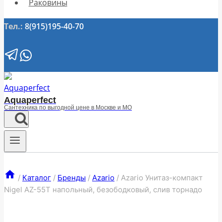
Раковины
Тел.:
8(915)195-40-70
Aquaperfect
Сантехника по выгодной цене в Москве и МО
/
Каталог
/
Бренды
/
Azario
/
Azario Унитаз-компакт
Nigel AZ-55T напольный, безободковый, слив торнадо