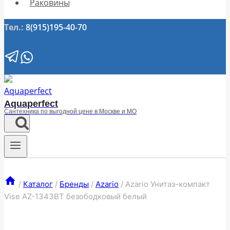
Раковины
Тел.:
8(915)195-40-70
Aquaperfect
Сантехника по выгодной цене в Москве и МО
/
Каталог
/
Бренды
/
Azario
/
Azario Унитаз-компакт
Vise AZ-1343BT безободковый белый