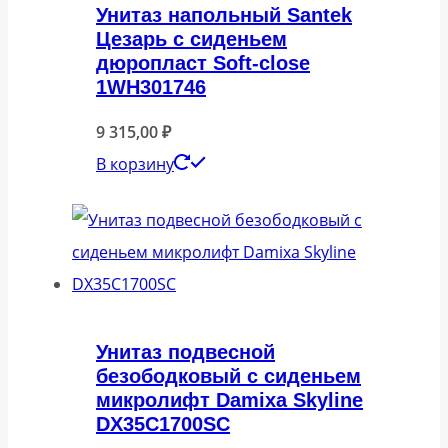
Унитаз напольный Santek
Цезарь с сиденьем
дюропласт Soft-close
1WH301746
9 315,00
₽
В корзину
Унитаз подвесной
безободковый с сиденьем
микролифт Damixa Skyline
DX35C1700SC