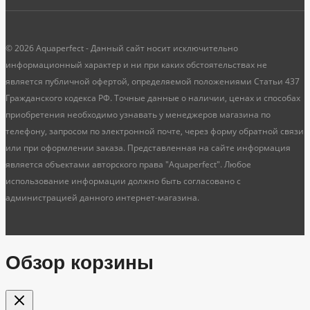
© 2026 Aquaperfect - Данный сайт носит исключительно
информационный характер и ни при каких обстоятельствах не
является публичной офертой, определяемой положениями Статьи 437
Гражданского кодекса РФ. Точные данные о наличии, ценах и способах
приобретения необходимо узнавать у менеджеров магазина по
телефону, запросом по электронной почте, через форму обратной связи
или при оформлении заказа. Представленная на сайте информация
является объектами авторского права "Aquaperfect". Любое
использование информации должно быть согласовано с
администрацией данного интернет-магазина.
Обзор корзины