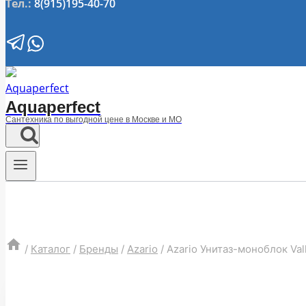
Тел.:
8(915)195-40-70
Aquaperfect
Сантехника по выгодной цене в Москве и МО
/
Каталог
/
Бренды
/
Azario
/
Azario Унитаз-моноблок Va