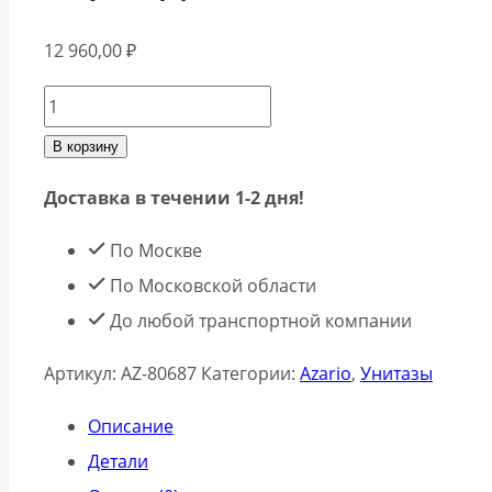
12 960,00
₽
Количество
товара
В корзину
Azario
Доставка в течении 1-2 дня!
Унитаз-
моноблок
По Москве
Vally
По Московской области
AZ-
До любой транспортной компании
80687
Артикул:
AZ-80687
Категории:
Azario
,
Унитазы
безободковый
торнадо
Описание
белый
Детали