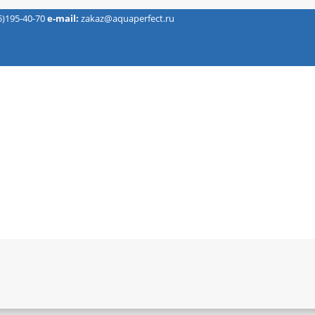
5)195-40-70
e-mail:
zakaz@aquaperfect.ru