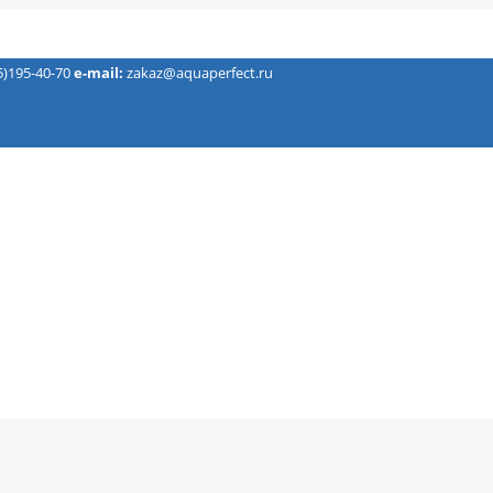
5)195-40-70
e-mail:
zakaz@aquaperfect.ru