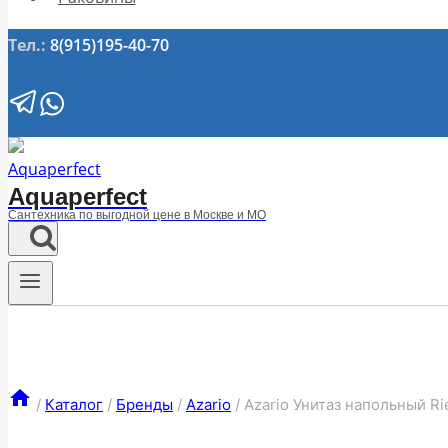
Тел.:
8(915)195-40-70
Aquaperfect
Сантехника по выгодной цене в Москве и МО
/
Каталог
/
Бренды
/
Azario
/
Azario Унитаз напольный R