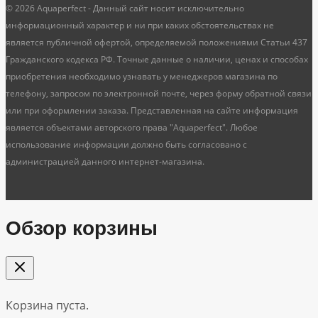
© 2026 Aquaperfect - Данный сайт носит исключительно
информационный характер и ни при каких обстоятельствах не
является публичной офертой, определяемой положениями Статьи 437
Гражданского кодекса РФ. Точные данные о наличии, ценах и способах
приобретения необходимо узнавать у менеджеров магазина по
телефону, запросом по электронной почте, через форму обратной связи
или при оформлении заказа. Представленная на сайте информация
является объектами авторского права "Aquaperfect". Любое
использование информации должно быть согласовано с
администрацией данного интернет-магазина.
Обзор корзины
Корзина пуста.