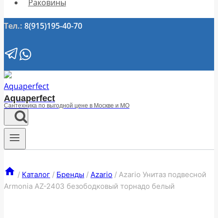
Раковины
Тел.:
8(915)195-40-70
Aquaperfect
Сантехника по выгодной цене в Москве и МО
/
Каталог
/
Бренды
/
Azario
/
Azario Унитаз подвесной
Armonia AZ-2403 безободковый торнадо белый