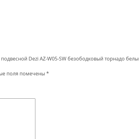
аз подвесной Dezi AZ-W05-SW безободковый торнадо белы
ые поля помечены
*