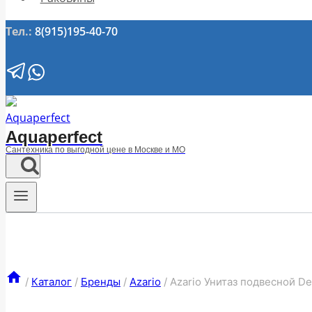
Тел.:
8(915)195-40-70
Aquaperfect
Сантехника по выгодной цене в Москве и МО
/
Каталог
/
Бренды
/
Azario
/
Azario Унитаз подвесной 