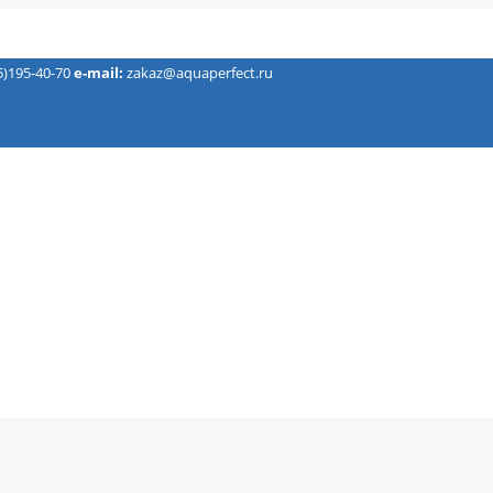
5)195-40-70
e-mail:
zakaz@aquaperfect.ru