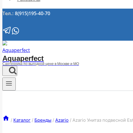
Тел.:
8(915)195-40-70
Aquaperfect
Сантехника по выгодной цене в Москве и МО
/
Каталог
/
Бренды
/
Azario
/
Azario Унитаз подвесной E