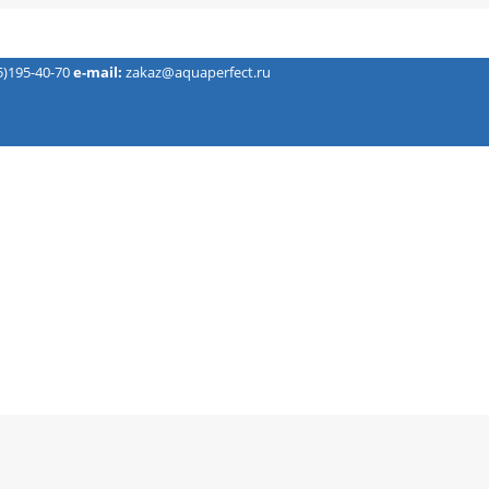
5)195-40-70
e-mail:
zakaz@aquaperfect.ru