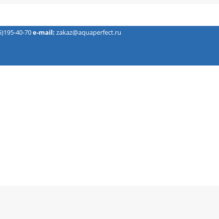
5)195-40-70
e-mail:
zakaz@aquaperfect.ru