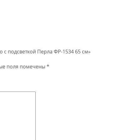
ло c подсветкой Перла ФР-1534 65 см»
ые поля помечены
*