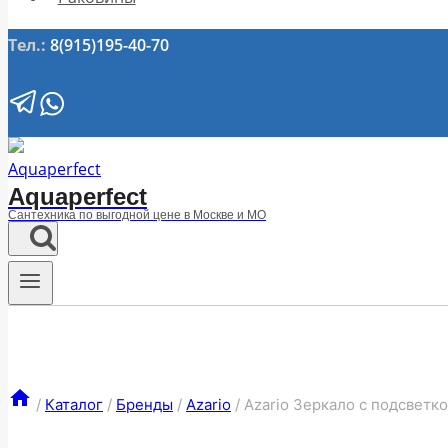
Тел.:
8(915)195-40-70
Aquaperfect
Сантехника по выгодной цене в Москве и МО
/
Каталог
/
Бренды
/
Azario
/
Azario Зеркало c подсветк