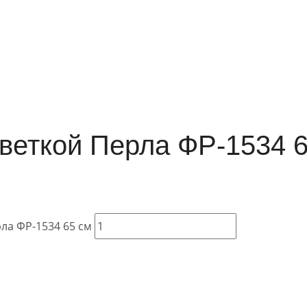
светкой Перла ФР-1534 
рла ФР-1534 65 см