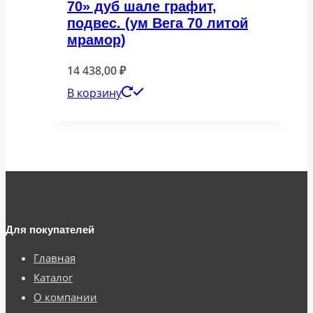
70» дуб шале графит,
подвес. (ум Вега 70 литой
мрамор)
14 438,00
₽
В корзину
Для покупателей
Главная
Каталог
О компании