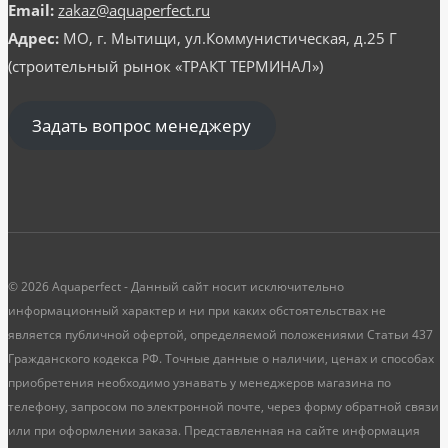
Email:
zakaz@aquaperfect.ru
Адрес:
МО, г. Мытищи, ул.Коммунистическая, д.25 Г
(строительный рынок «ТРАКТ ТЕРМИНАЛ»)
Задать вопрос менеджеру
© 2026 Aquaperfect - Данный сайт носит исключительно
информационный характер и ни при каких обстоятельствах не
является публичной офертой, определяемой положениями Статьи 437
Гражданского кодекса РФ. Точные данные о наличии, ценах и способах
приобретения необходимо узнавать у менеджеров магазина по
телефону, запросом по электронной почте, через форму обратной связи
или при оформлении заказа. Представленная на сайте информация