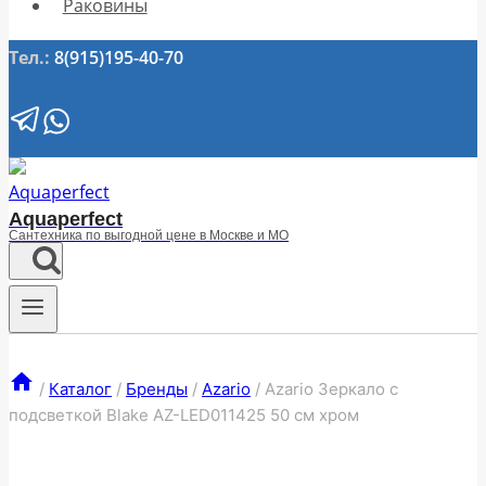
Раковины
Тел.:
8(915)195-40-70
Aquaperfect
Сантехника по выгодной цене в Москве и МО
/
Каталог
/
Бренды
/
Azario
/
Azario Зеркало с
подсветкой Blake АZ-LED011425 50 см хром