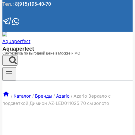
Тел.:
8(915)195-40-70
Aquaperfect
Сантехника по выгодной цене в Москве и МО
/
Каталог
/
Бренды
/
Azario
/
Azario Зеркало с
подсветкой Димион АZ-LED011025 70 см золото