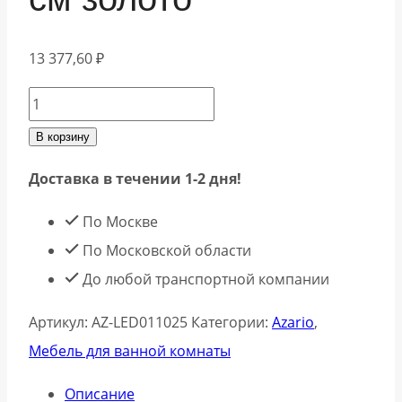
13 377,60
₽
Количество
товара
В корзину
Azario
Доставка в течении 1-2 дня!
Зеркало
с
По Москве
подсветкой
По Московской области
Димион
До любой транспортной компании
АZ-
Артикул:
АZ-LED011025
Категории:
Azario
,
LED011025
Мебель для ванной комнаты
70
см
Описание