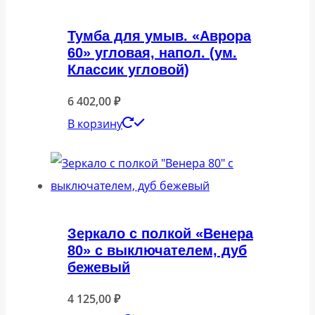
Тумба для умыв. «Аврора
60» угловая, напол. (ум.
Классик угловой)
6 402,00
₽
В корзину
Зеркало с полкой «Венера
80» с выключателем, дуб
бежевый
4 125,00
₽