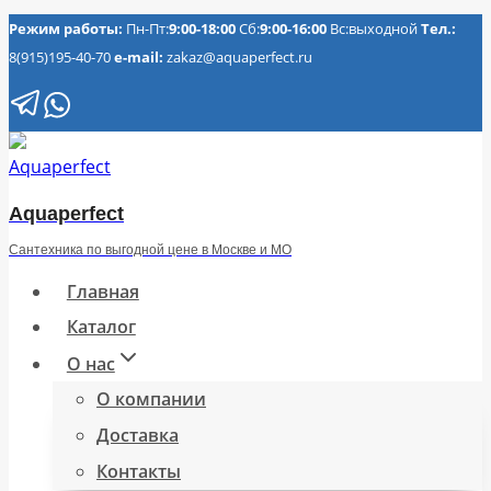
Перейти
Режим работы:
Пн-Пт:
9:00-18:00
Сб:
9:00-16:00
Вс:выходной
Тел.:
8(915)195-40-70
e-mail:
zakaz@aquaperfect.ru
к
содержимому
Aquaperfect
Сантехника по выгодной цене в Москве и МО
Главная
Каталог
О нас
О компании
Доставка
Контакты