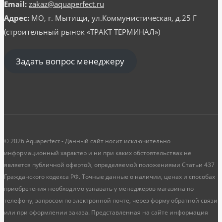
Email:
zakaz@aquaperfect.ru
Адрес:
МО, г. Мытищи, ул.Коммунистическая, д.25 Г
(строительный рынок «ТРАКТ ТЕРМИНАЛ»)
Задать вопрос менеджеру
© 2026 Aquaperfect - Данный сайт носит исключительно
информационный характер и ни при каких обстоятельствах не
является публичной офертой, определяемой положениями Статьи 437
Гражданского кодекса РФ. Точные данные о наличии, ценах и способах
приобретения необходимо узнавать у менеджеров магазина по
телефону, запросом по электронной почте, через форму обратной связи
или при оформлении заказа. Представленная на сайте информация