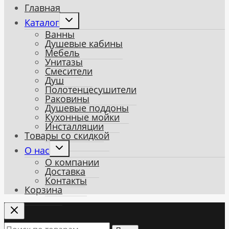
Главная
Toggle
Каталог
child
Ванны
menu
Душевые кабины
Мебель
Унитазы
Смесители
Душ
Полотенцесушители
Раковины
Душевые поддоны
Кухонные мойки
Инсталляции
Товары со скидкой
Toggle
О нас
child
О компании
menu
Доставка
Контакты
Корзина