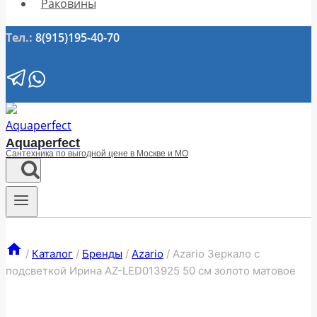
Раковины
Тел.:
8(915)195-40-70
Aquaperfect
Сантехника по выгодной цене в Москве и МО
/
Каталог
/
Бренды
/
Azario
/
Azario Зеркало с
подсветкой Ирина АZ-LED013925 50 см золото матовое