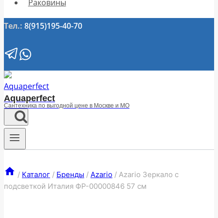
Раковины
Тел.:
8(915)195-40-70
Aquaperfect
Сантехника по выгодной цене в Москве и МО
/
Каталог
/
Бренды
/
Azario
/
Azario Зеркало с
подсветкой Италия ФР-00000846 57 см