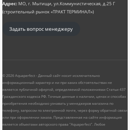
Адрес:
МО, г. Мытищи, ул.Коммунистическая, д.25 Г
(строительный рынок «ТРАКТ ТЕРМИНАЛ»)
Задать вопрос менеджеру
© 2026 Aquaperfect - Данный сайт носит исключительно
информационный характер и ни при каких обстоятельствах не
является публичной офертой, определяемой положениями Статьи 437
Гражданского кодекса РФ. Точные данные о наличии, ценах и способах
приобретения необходимо узнавать у менеджеров магазина по
телефону, запросом по электронной почте, через форму обратной связи
или при оформлении заказа. Представленная на сайте информация
является объектами авторского права "Aquaperfect". Любое