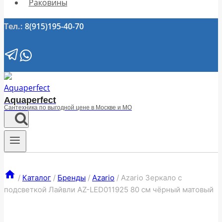
Раковины
Тел.:
8(915)195-40-70
Aquaperfect
Сантехника по выгодной цене в Москве и МО
/
Каталог
/
Бренды
/
Azario
/
Azario Зеркало с
подсветкой Лайвли АZ-LED011925 80 см чёрный матовый