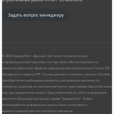
Задать вопрос менеджеру
© 2026 Aquaperfect - Данный сайт носит исключительно
информационный характер и ни при каких обстоятельствах не
является публичной офертой, определяемой положениями Статьи 437
Гражданского кодекса РФ. Точные данные о наличии, ценах и способах
приобретения необходимо узнавать у менеджеров магазина по
телефону, запросом по электронной почте, через форму обратной связи
или при оформлении заказа. Представленная на сайте информация
является объектами авторского права "Aquaperfect". Любое
использование информации должно быть согласовано с
администрацией данного интернет-магазина.