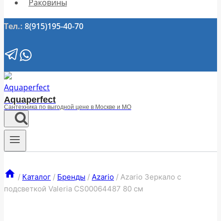
Раковины
Тел.:
8(915)195-40-70
Aquaperfect
Сантехника по выгодной цене в Москве и МО
/
Каталог
/
Бренды
/
Azario
/
Azario Зеркало с
подсветкой Valeria CS00064487 80 см