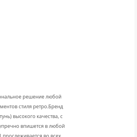
циональное решение любой
ментов стиля ретро.
Бренд
унь) высокого качества, с
зупречно впишется в любой
1 прослеживается во всех