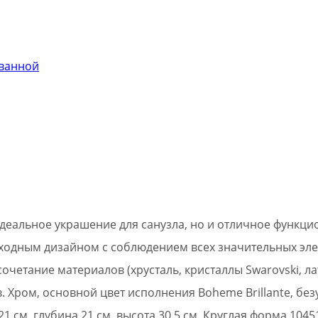
 ванной
 идеальное украшение для санузла, но и отличное функ
осходным дизайном с соблюдением всех значительных эле
четание материалов (хрусталь, кристаллы Swarovski, лат
. Хром, основной цвет исполнения Boheme Brillante, бе
 см, глубина 21 см, высота 30.5 см. Круглая форма 1045