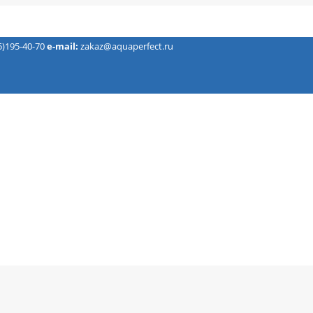
5)195-40-70
e-mail:
zakaz@aquaperfect.ru