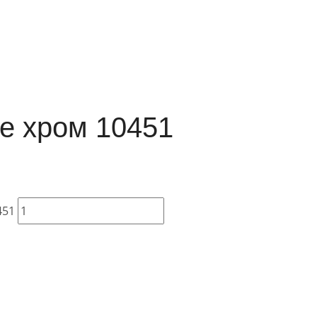
te хром 10451
451