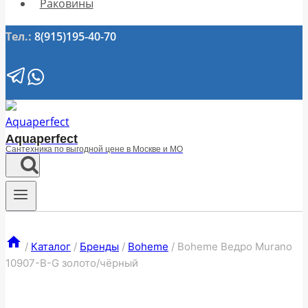
Раковины
Тел.:
8(915)195-40-70
Aquaperfect
Сантехника по выгодной цене в Москве и МО
/
Каталог
/
Бренды
/
Boheme
/
Boheme Ведро Murano
10907-B-G золото/чёрный