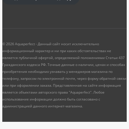
© 2026 Aquaperfect - Данный сайт носит исключительно
информационный характер и ни при каких обстоятельствах не
является публичной офертой, определяемой положениями Статьи 437
Гражданского кодекса РФ. Точные данные о наличии, ценах и способах
приобретения необходимо узнавать у менеджеров магазина по
телефону, запросом по электронной почте, через форму обратной связи
или при оформлении заказа. Представленная на сайте информация
является объектами авторского права "Aquaperfect". Любое
использование информации должно быть согласовано с
администрацией данного интернет-магазина.