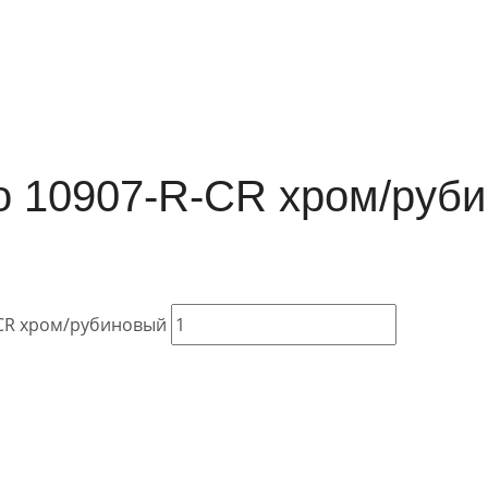
o 10907-R-CR хром/руб
-CR хром/рубиновый