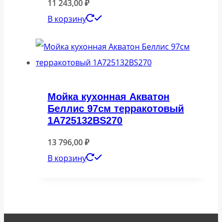
11 243,00
₽
В корзину
Мойка кухонная Акватон
Беллис 97см терракотовый
1A725132BS270
13 796,00
₽
В корзину