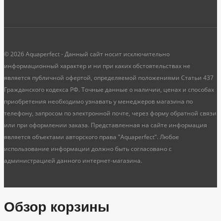
© 2026 Aquaperfect - Данный сайт носит исключительно
информационный характер и ни при каких обстоятельствах не
является публичной офертой, определяемой положениями Статьи 437
Гражданского кодекса РФ. Точные данные о наличии, ценах и способах
приобретения необходимо узнавать у менеджеров магазина по
телефону, запросом по электронной почте, через форму обратной связи
или при оформлении заказа. Представленная на сайте информация
является объектами авторского права "Aquaperfect". Любое
использование информации должно быть согласовано с
администрацией данного интернет-магазина.
Обзор корзины