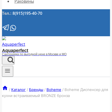
Раковины
Тел.:
8(915)195-40-70
Aquaperfect
Сантехника по выгодной цене в Москве и МО
/
Каталог
/
Бренды
/
Boheme
/
Boheme Диспенсер для
кухни встраиваемый BRONZE бронза