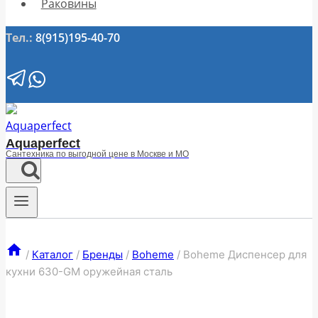
Раковины
Тел.:
8(915)195-40-70
Aquaperfect
Сантехника по выгодной цене в Москве и МО
/
Каталог
/
Бренды
/
Boheme
/
Boheme Диспенсер для
кухни 630-GM оружейная сталь