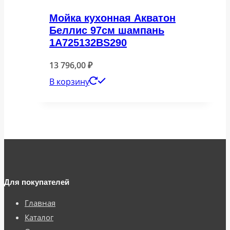
Мойка кухонная Акватон
Беллис 97см шампань
1A725132BS290
13 796,00
₽
В корзину
Для покупателей
Главная
Каталог