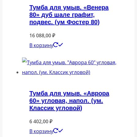
Тумба для умыв. «Венера
80» дуб шале графит,
подвес. (ум Фостер 80)
16 088,00
₽
В корзину
Тумба для умыв. «Аврора
60» угловая, напол. (ум.
Классик угловой)
6 402,00
₽
В корзину