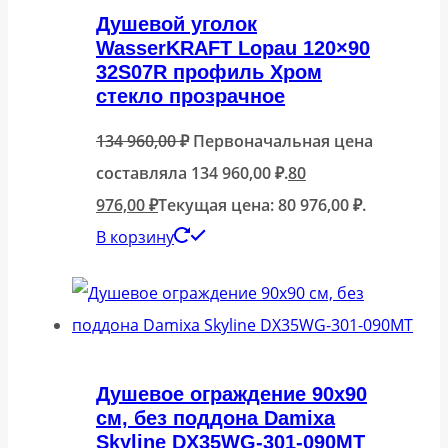
Душевой уголок
WasserKRAFT Lopau 120×90
32S07R профиль Хром
стекло прозрачное
134 960,00
₽
Первоначальная цена
составляла 134 960,00 ₽.
80
976,00
₽
Текущая цена: 80 976,00 ₽.
В корзину
Душевое ограждение 90х90
см, без поддона Damixa
Skyline DX35WG-301-090MT