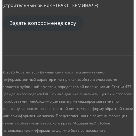
(строительный рынок «ТРАКТ ТЕРМИНАЛ»)
Задать вопрос менеджеру
© 2026 Aquaperfect - Данный сайт носит исключительно
информационный характер и ни при каких обстоятельствах не
является публичной офертой, определяемой положениями Статьи 437
Гражданского кодекса РФ. Точные данные о наличии, ценах и способах
приобретения необходимо узнавать у менеджеров магазина по
телефону, запросом по электронной почте, через форму обратной связи
или при оформлении заказа. Представленная на сайте информация
является объектами авторского права "Aquaperfect". Любое
использование информации должно быть согласовано с