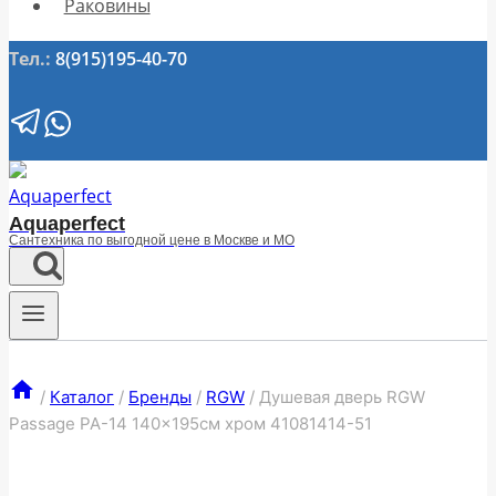
Раковины
Тел.:
8(915)195-40-70
Aquaperfect
Сантехника по выгодной цене в Москве и МО
/
Каталог
/
Бренды
/
RGW
/
Душевая дверь RGW
Passage PA-14 140×195см хром 41081414-51