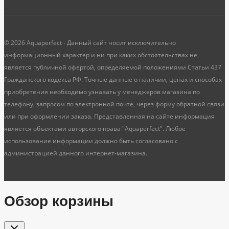
© 2026 Aquaperfect - Данный сайт носит исключительно
информационный характер и ни при каких обстоятельствах не
является публичной офертой, определяемой положениями Статьи 437
Гражданского кодекса РФ. Точные данные о наличии, ценах и способах
приобретения необходимо узнавать у менеджеров магазина по
телефону, запросом по электронной почте, через форму обратной связи
или при оформлении заказа. Представленная на сайте информация
является объектами авторского права "Aquaperfect". Любое
использование информации должно быть согласовано с
администрацией данного интернет-магазина.
Обзор корзины