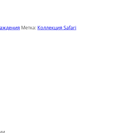
раждения
Метка:
Коллекция Safari
ми