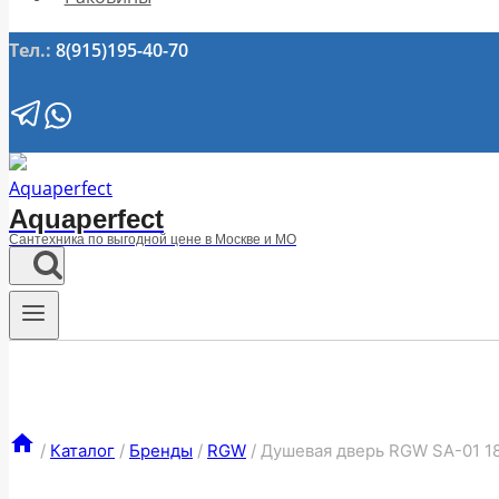
Тел.:
8(915)195-40-70
Aquaperfect
Сантехника по выгодной цене в Москве и МО
/
Каталог
/
Бренды
/
RGW
/
Душевая дверь RGW SA-01 1