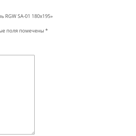
рь RGW SA-01 180х195»
ые поля помечены
*