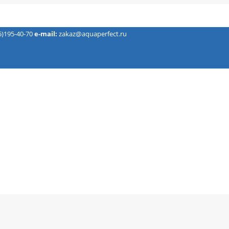
5)195-40-70
e-mail:
zakaz@aquaperfect.ru