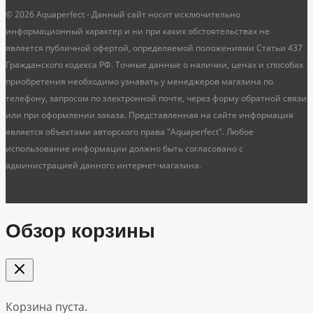
© 2026 Aquaperfect - Данный сайт носит исключительно
информационный характер и ни при каких обстоятельствах не
является публичной офертой, определяемой положениями Статьи 437
Гражданского кодекса РФ. Точные данные о наличии, ценах и способах
приобретения необходимо узнавать у менеджеров магазина по
телефону, запросом по электронной почте, через форму обратной связи
или при оформлении заказа. Представленная на сайте информация
является объектами авторского права "Aquaperfect". Любое
использование информации должно быть согласовано с
администрацией данного интернет-магазина.
Обзор корзины
Корзина пуста.