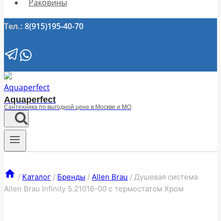
Раковины
Тел.:
8(915)195-40-70
Aquaperfect
Сантехника по выгодной цене в Москве и МО
/
Каталог
/
Бренды
/
Allen Brau
/
Душевая система
Allen Brau Infinity 5.21016-00 с термостатом Хром