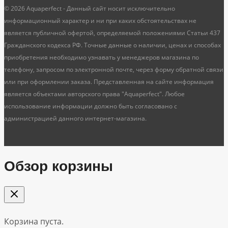
© 2026 Aquaperfect - Данный сайт носит исключительно
информационный характер и ни при каких обстоятельствах не
является публичной офертой, определяемой положениями Статьи 437
Гражданского кодекса РФ. Точные данные о наличии, ценах и способах
приобретения необходимо узнавать у менеджеров магазина по
телефону, запросом по электронной почте, через форму обратной связи
или при оформлении заказа. Представленная на сайте информация
является объектами авторского права "Aquaperfect". Любое
использование информации должно быть согласовано с
администрацией данного интернет-магазина.
Обзор корзины
Корзина пуста.