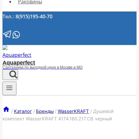
Раковины
Тел.:
8(915)195-40-70
Aquaperfect
Сантехника по выгодной цене в Москве и МО
/
Каталог
/
Бренды
/
WasserKRAFT
/
Душевой
комплект WasserKRAFT A174.160.217.CB черный