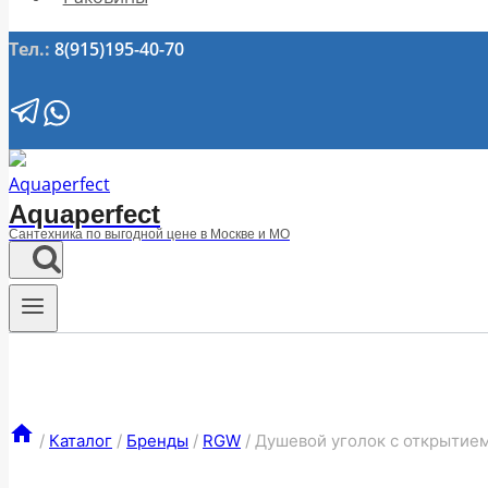
Тел.:
8(915)195-40-70
Aquaperfect
Сантехника по выгодной цене в Москве и МО
/
Каталог
/
Бренды
/
RGW
/
Душевой уголок с открытие