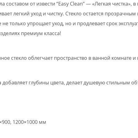
а составом от извести “Easy Clean” — «Легкая чистка», 
ивает легкий уход и чистку. Стекло остается прозрачны
не только упрощает уход, но и продлевает срок эксплу
зделиях премиум класса!
чное стекло облегчает пространство в ванной комнате и
ка добавляет глубины цвета, делает душевую стильным о
0×900, 1200×1000 мм