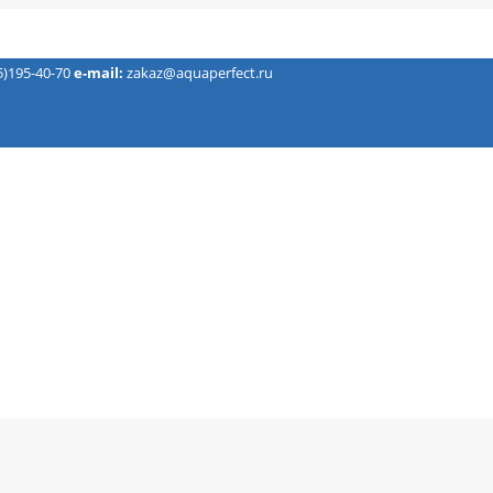
5)195-40-70
e-mail:
zakaz@aquaperfect.ru