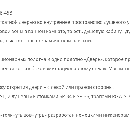
E-45B
ткатной дверью во внутреннее пространство душевого уг
евой зоны в ванной комнате, то есть душевую кабину. Д
ла, выложенного керамической плиткой.
ационарных полотна и одно полотно «Дверь», которое п
душевой зоны к боковому стационарному стеклу. Магнит
у открытия двери – с левой или правой стороны.
T, и душевыми стойками SP-34 и SP-35, трапами RGW SDR
го «толкнуть вовнутрь» разработан немецкими инженера