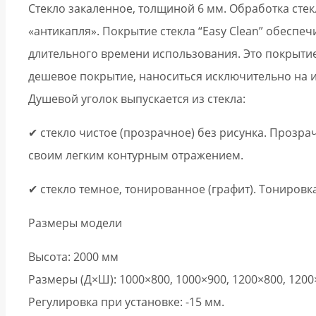
Стекло закаленное, толщиной 6 мм. Обработка стекл
«антикапля». Покрытие стекла “Easy Clean” обеспеч
длительного времени использования. Это покрытие 
дешевое покрытие, наноситься исключительно на и
Душевой уголок выпускается из стекла:
✔ стекло чистое (прозрачное) без рисунка. Прозра
своим легким контурным отражением.
✔ стекло темное, тонированное (графит). Тониров
Размеры модели
Высота: 2000 мм
Размеры (Д×Ш): 1000×800, 1000×900, 1200×800, 120
Регулировка при установке: -15 мм.