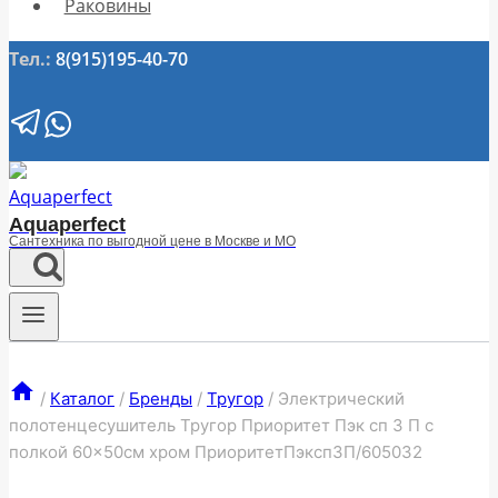
Раковины
Тел.:
8(915)195-40-70
Aquaperfect
Сантехника по выгодной цене в Москве и МО
/
Каталог
/
Бренды
/
Тругор
/
Электрический
полотенцесушитель Тругор Приоритет Пэк сп 3 П с
полкой 60×50см хром ПриоритетПэксп3П/605032