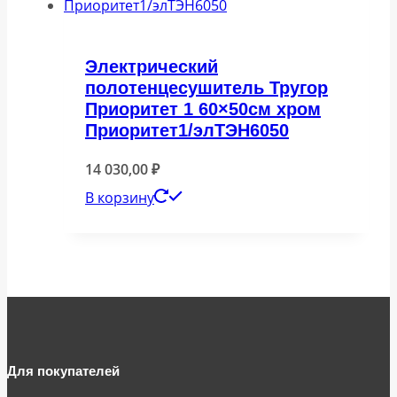
Электрический
полотенцесушитель Тругор
Приоритет 1 60×50см хром
Приоритет1/элТЭН6050
14 030,00
₽
В корзину
Для покупателей