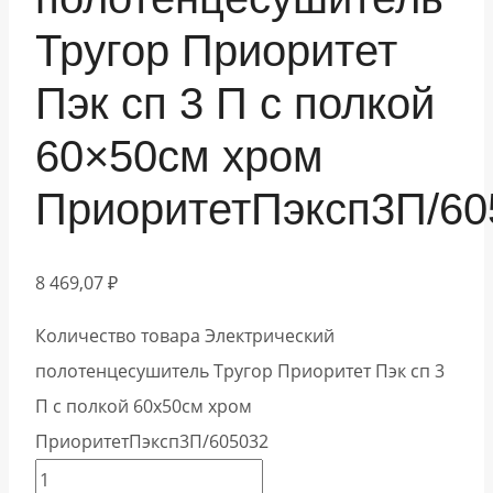
Тругор Приоритет
Пэк сп 3 П с полкой
60×50см хром
ПриоритетПэксп3П/60
8 469,07
₽
Количество товара Электрический
полотенцесушитель Тругор Приоритет Пэк сп 3
П с полкой 60x50см хром
ПриоритетПэксп3П/605032