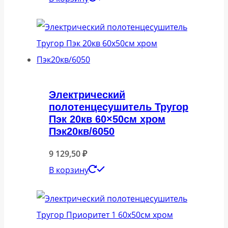
Электрический
полотенцесушитель Тругор
Пэк 20кв 60×50см хром
Пэк20кв/6050
9 129,50
₽
В корзину