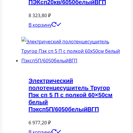
ПЭКсп20кв/6050белыйВГП
8 323,80
₽
В корзину
Электрический
полотенцесушитель Тругор
Пэк сп 5 П с полкой 60×50см
белый
Пэксп5П/6050белыйВГП
6 977,20
₽
В корзину