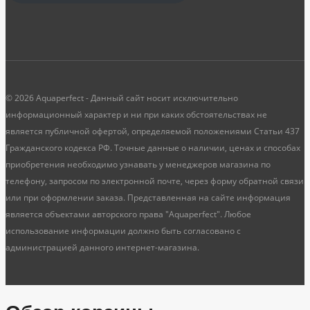
© 2026 Aquaperfect - Данный сайт носит исключительно
информационный характер и ни при каких обстоятельствах не
является публичной офертой, определяемой положениями Статьи 437
Гражданского кодекса РФ. Точные данные о наличии, ценах и способах
приобретения необходимо узнавать у менеджеров магазина по
телефону, запросом по электронной почте, через форму обратной связи
или при оформлении заказа. Представленная на сайте информация
является объектами авторского права "Aquaperfect". Любое
использование информации должно быть согласовано с
администрацией данного интернет-магазина.