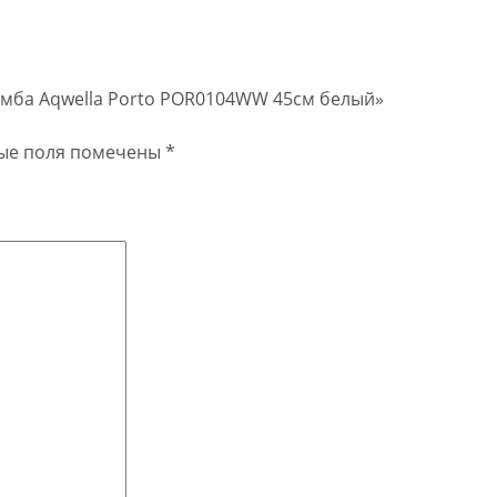
тумба Aqwella Porto POR0104WW 45см белый»
ые поля помечены
*