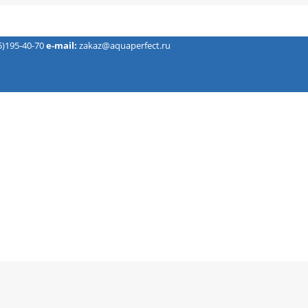
5)195-40-70
e-mail:
zakaz@aquaperfect.ru