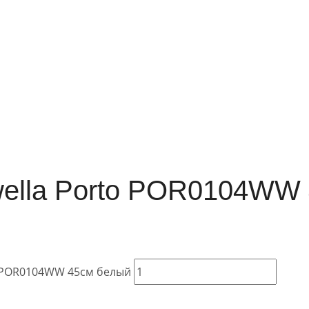
wella Porto POR0104WW
o POR0104WW 45см белый