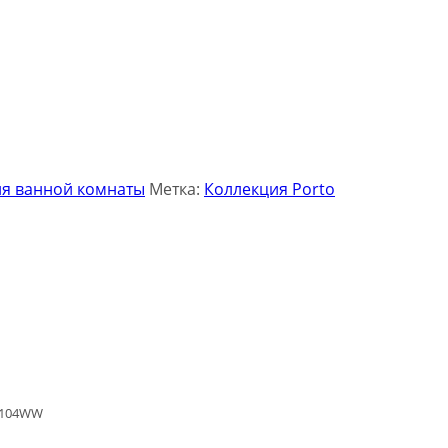
ля ванной комнаты
Метка:
Коллекция Porto
104WW