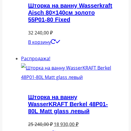
Шторка на ванну Wasserkraft
Aisch 80×140см золото
55P01-80 Fixed
32 240,00
₽
В корзину
Распродажа!
Шторка на ванну
WasserKRAFT Berkel 48P01-
80L Matt glass левый
Первоначальная
Текущая
25 240,00
₽
18 930,00
₽