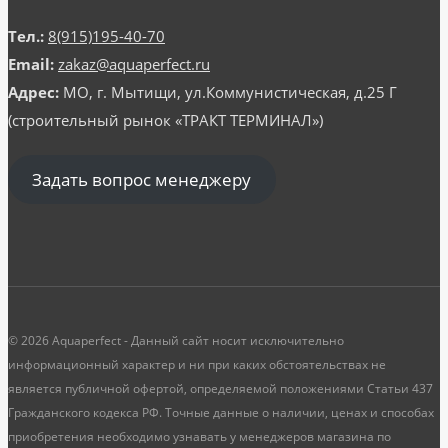
Тел.:
8(915)195-40-70
Email:
zakaz@aquaperfect.ru
Адрес:
МО, г. Мытищи, ул.Коммунистическая, д.25 Г
(строительный рынок «ТРАКТ ТЕРМИНАЛ»)
Задать вопрос менеджеру
© 2026 Aquaperfect - Данный сайт носит исключительно
информационный характер и ни при каких обстоятельствах не
является публичной офертой, определяемой положениями Статьи 437
Гражданского кодекса РФ. Точные данные о наличии, ценах и способах
приобретения необходимо узнавать у менеджеров магазина по