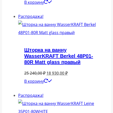
цена
цена:
В корзину
составляла
18
Распродажа!
25
930,00 ₽.
240,00 ₽.
Шторка на ванну
WasserKRAFT Berkel 48P01-
80R Matt glass правый
Первоначальная
Текущая
25 240,00
₽
18 930,00
₽
цена
цена:
В корзину
составляла
18
Распродажа!
25
930,00 ₽.
240,00 ₽.