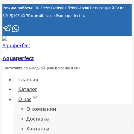
Перейти
Режим работы:
Пн-Пт:
9:00-18:00
Сб:
9:00-16:00
Вс:выходной
Тел.:
8(915)195-40-70
e-mail:
zakaz@aquaperfect.ru
к
содержимому
Aquaperfect
Сантехника по выгодной цене в Москве и МО
Главная
Каталог
О нас
О компании
Доставка
Контакты