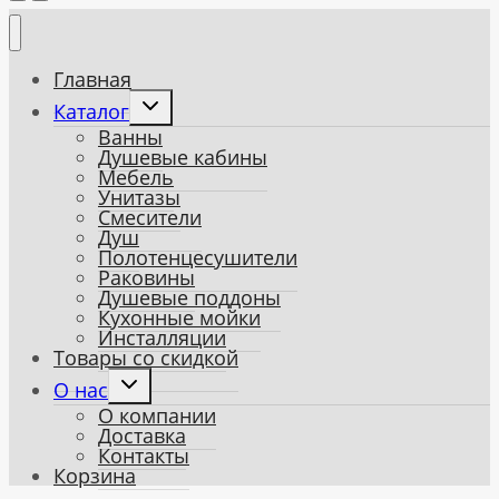
Главная
Toggle
Каталог
child
Ванны
menu
Душевые кабины
Мебель
Унитазы
Смесители
Душ
Полотенцесушители
Раковины
Душевые поддоны
Кухонные мойки
Инсталляции
Товары со скидкой
Toggle
О нас
child
О компании
menu
Доставка
Контакты
Корзина