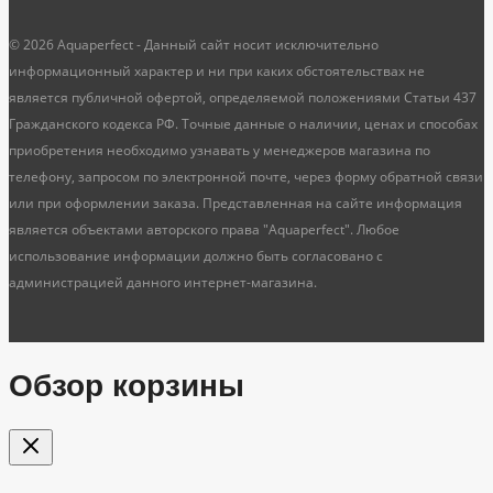
© 2026 Aquaperfect - Данный сайт носит исключительно
информационный характер и ни при каких обстоятельствах не
является публичной офертой, определяемой положениями Статьи 437
Гражданского кодекса РФ. Точные данные о наличии, ценах и способах
приобретения необходимо узнавать у менеджеров магазина по
телефону, запросом по электронной почте, через форму обратной связи
или при оформлении заказа. Представленная на сайте информация
является объектами авторского права "Aquaperfect". Любое
использование информации должно быть согласовано с
администрацией данного интернет-магазина.
Обзор корзины